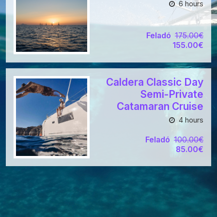
6 hours
Feladó
175.00€
155.00€
Caldera Classic Day
Semi-Private
Catamaran Cruise
4 hours
Feladó
100.00€
85.00€