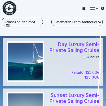
Válasszon dátumot
Catamaran From Ammoudi
Day Luxury Semi-
Private Sailing Cruise
4 hours
Feladó
135.00€
125.00€
Sunset Luxury Semi-
Private Sailing Cruise